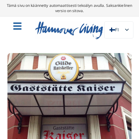
Tämä sivu on käännetty automaattisesti tekoälyn avulla. Saksankielinen
versio on sitova.
FI
DE
EN
NL
PL
ES
IT
DA
SV
FR
PT