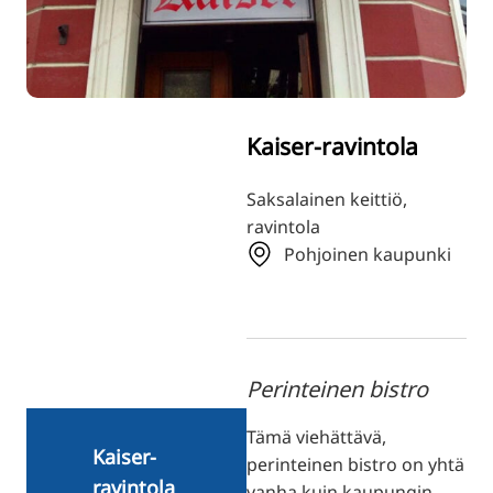
TR
RU
ZH
KO
Kaiser-ravintola
JA
UK
Saksalainen keittiö,
ravintola
BG
Pohjoinen kaupunki
Perinteinen bistro
Tämä viehättävä,
Kaiser-
perinteinen bistro on yhtä
ravintola
vanha kuin kaupungin