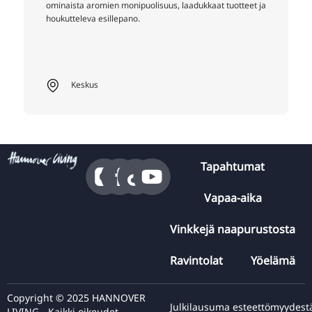
ominaista aromien monipuolisuus, laadukkaat tuotteet ja
houkutteleva esillepano.
Keskus
Tapahtumat
Vapaa-aika
Vinkkejä naapurustosta
Ravintolat
Yöelämä
Copyright © 2025 HANNOVER
Julkilausuma esteettömyydest
LIVING - Kaikki oikeudet