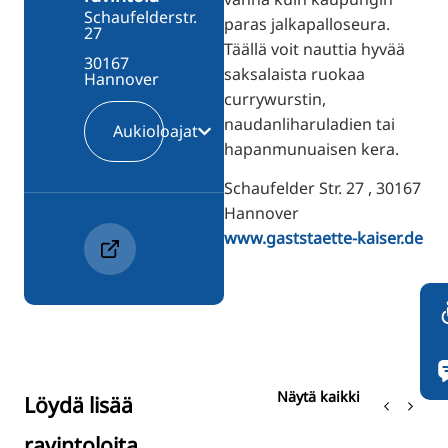
Schaufelderstr.
paras jalkapalloseura.
27
Täällä voit nauttia hyvää
30167
saksalaista ruokaa
Hannover
currywurstin,
naudanliharuladien tai
Aukioloajat
hapanmunuaisen kera.
Schaufelder Str. 27 , 30167
Hannover
www.gaststaette-kaiser.de
Näytä kaikki
Löydä lisää
ravintoloita