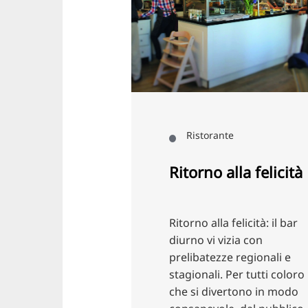
biente
osfera
ta
Ristorante
r - il
er di
Ritorno alla felicità
Ritorno alla felicità: il bar
diurno vi vizia con
prelibatezze regionali e
stagionali. Per tutti coloro
che si divertono in modo