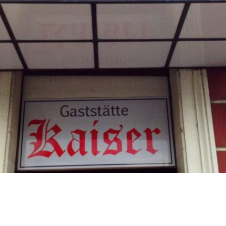
RU
FI
ZH
KO
JA
UK
BG