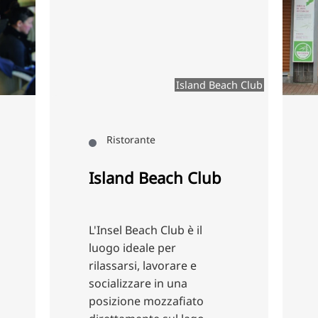
Island Beach Club
Ristorante
Ristor
Island Beach Club
Cucina
L'Insel Beach Club è il
La cultu
luogo ideale per
vietnamit
rilassarsi, lavorare e
aspetta a
socializzare in una
Kitchen, 
posizione mozzafiato
Limmerst