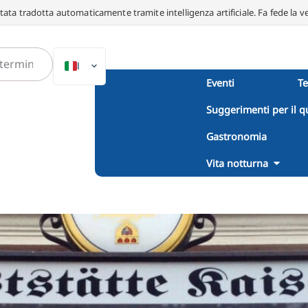
ata tradotta automaticamente tramite intelligenza artificiale. Fa fede la v
IT
Eventi
T
DE
Suggerimenti per il q
EN
NL
Gastronomia
PL
Vita notturna
ES
DA
SV
FR
PT
TR