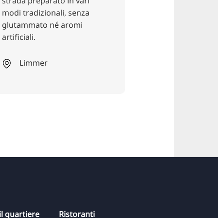
eparato in vari
appena sfornati e le
izionali, senza
migliori creme spalmabili
ato né aromi
.
Linden-Nord
mer
l quartiere
Ristoranti