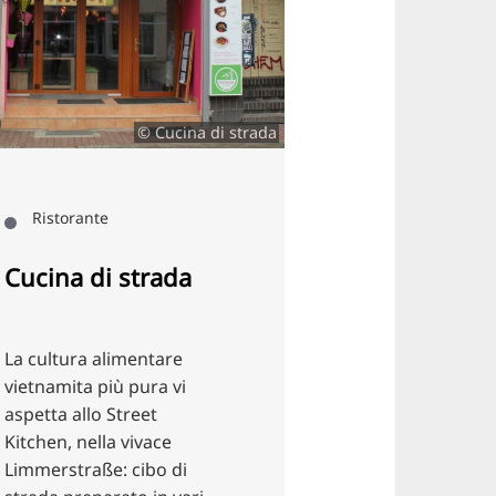
© Cucina di strada
ante
Ristorante
 di strada
Pianura di Små
ra alimentare
La caffetteria del Linden
a più pura vi
Nord offre dolci
llo Street
scandinavi, torte senza
nella vivace
glutine e vegane, nonch
raße: cibo di
una colazione con panini