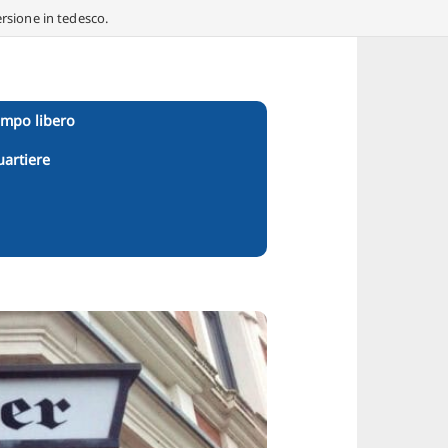
ersione in tedesco.
empo libero
uartiere