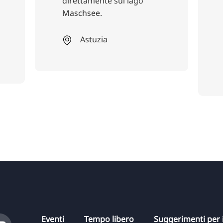
direttamente sul lago
strada pr
Maschsee.
modi trad
glutamm
artificiali
Astuzia
Lim
Eventi
Tempo libero
Suggerimenti per i