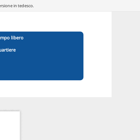
ersione in tedesco.
empo libero
uartiere