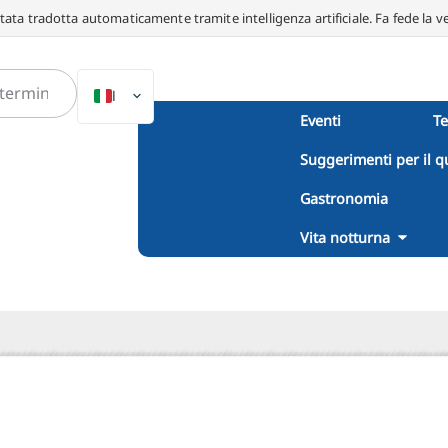
ata tradotta automaticamente tramite intelligenza artificiale. Fa fede la v
IT
Eventi
T
DE
Suggerimenti per il q
EN
NL
Gastronomia
PL
Vita notturna
ES
DA
SV
FR
PT
TR