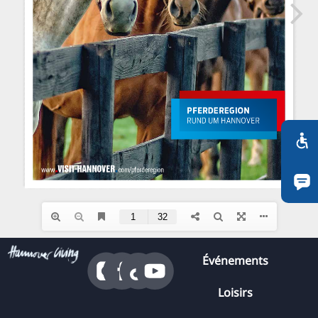
RU
FI
ZH
KO
JA
UK
BG
Événements
Loisirs