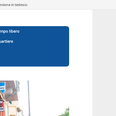
ersione in tedesco.
empo libero
uartiere