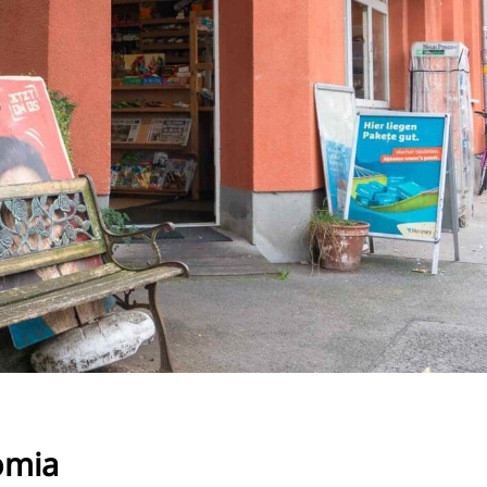
RU
FI
ZH
KO
JA
UK
BG
omia