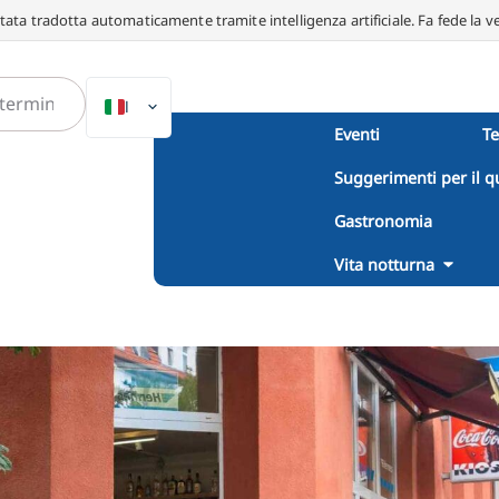
ata tradotta automaticamente tramite intelligenza artificiale. Fa fede la v
IT
Eventi
T
DE
Suggerimenti per il q
EN
NL
Gastronomia
PL
Vita notturna
ES
DA
SV
FR
PT
TR