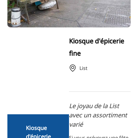
RU
FI
ZH
KO
Kiosque d'épicerie
JA
fine
UK
BG
List
Le joyau de la List
avec un assortiment
varié
Kiosque
d'épicerie
Si vous prévoyez une fête