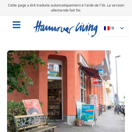
Cette page a été traduite automatiquement à l'aide de l'IA. La version
allemande fait foi.
FR
DE
EN
NL
PL
ES
IT
DA
SV
PT
TR