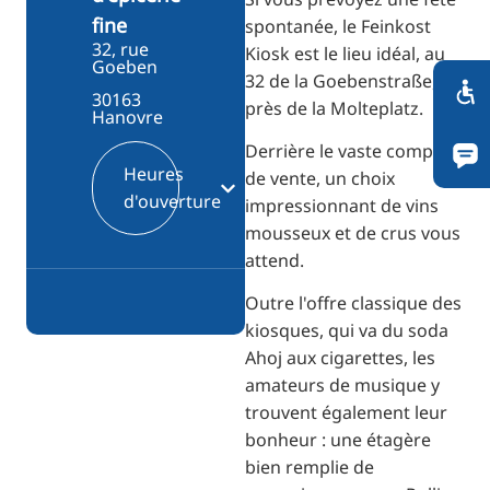
fine
spontanée, le Feinkost
32, rue
Kiosk est le lieu idéal, au
Goeben
32 de la Goebenstraße,
30163
près de la Molteplatz.
Hanovre
Derrière le vaste comptoir
Heures
de vente, un choix
d'ouverture
impressionnant de vins
mousseux et de crus vous
attend.
Outre l'offre classique des
kiosques, qui va du soda
Ahoj aux cigarettes, les
amateurs de musique y
trouvent également leur
bonheur : une étagère
bien remplie de