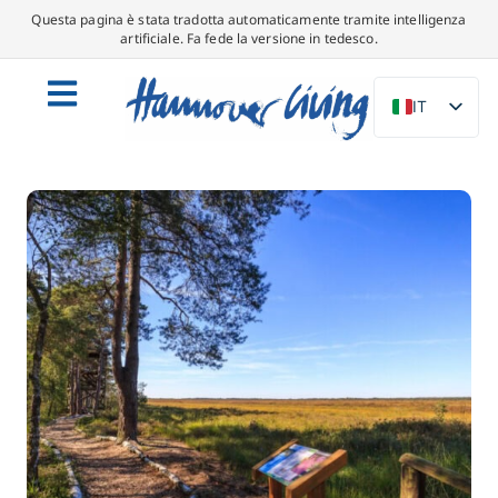
Questa pagina è stata tradotta automaticamente tramite intelligenza
artificiale. Fa fede la versione in tedesco.
IT
DE
EN
NL
PL
ES
DA
SV
FR
PT
TR