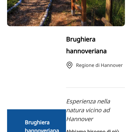
RU
FI
ZH
KO
Brughiera
JA
hannoveriana
UK
BG
Regione di Hannover
Esperienza nella
natura vicino ad
Hannover
Brughiera
hannoveriana
Abbiamo bisogno di più