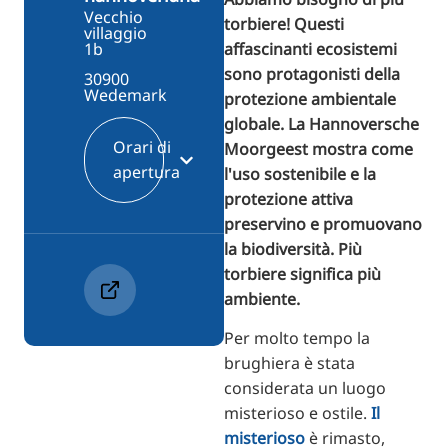
Vecchio
torbiere! Questi
villaggio
affascinanti ecosistemi
1b
sono protagonisti della
30900
Wedemark
protezione ambientale
globale. La Hannoversche
Orari di
Moorgeest mostra come
apertura
l'uso sostenibile e la
protezione attiva
preservino e promuovano
la biodiversità. Più
torbiere significa più
ambiente.
Per molto tempo la
brughiera è stata
considerata un luogo
misterioso e ostile.
Il
misterioso
è rimasto,