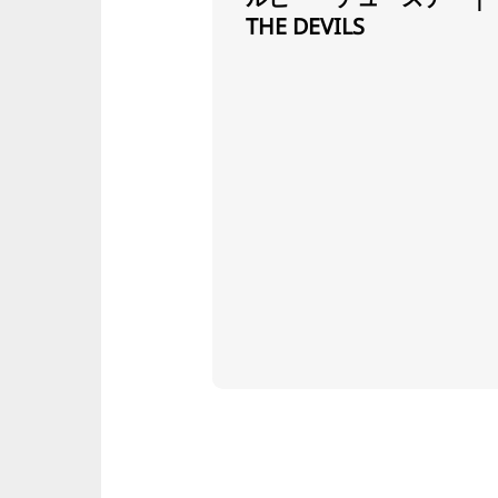
THE DEVILS
mmer2026_Photo_Frank-
サート
・カイザー
アーズ2026年夏