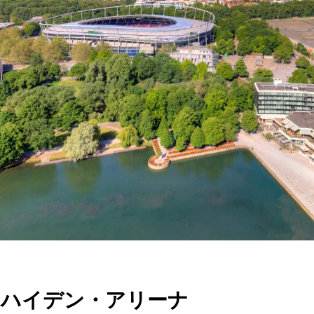
TR
RU
FI
ZH
KO
UK
BG
・ハイデン・アリーナ