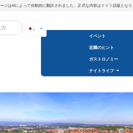
ージはAIによって自動的に翻訳されました。正式な内容はドイツ語版となり
JA
イベント
DE
近隣のヒント
EN
NL
ガストロノミー
PL
ナイトライフ
ES
IT
DA
SV
FR
PT