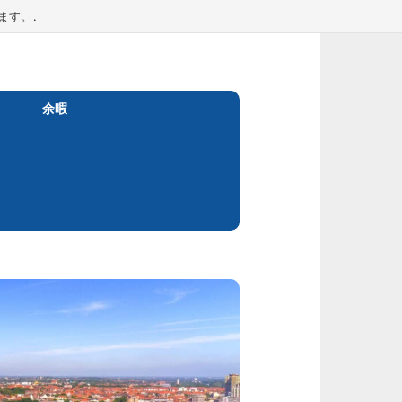
ます。.
余暇