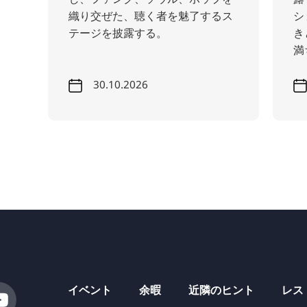
織り交ぜた、聴く者を魅了するス
シ
テージを披露する。
き
満
30.10.2026
イベント
余暇
近隣のヒント
レス