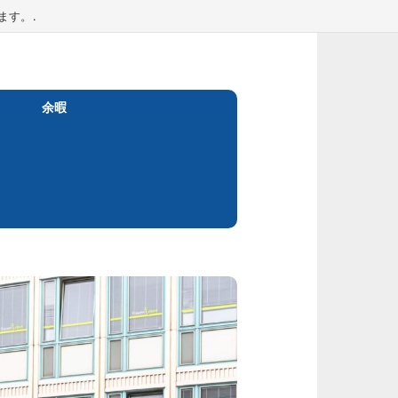
ます。.
余暇