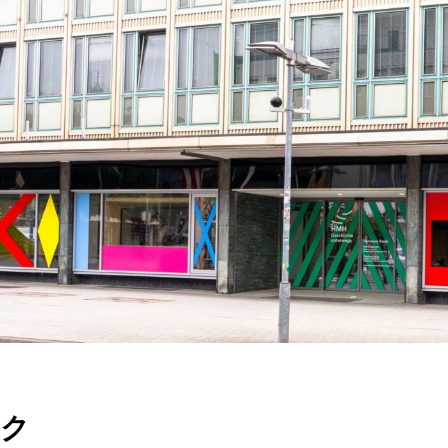
TR
RU
FI
ZH
KO
UK
BG
スク