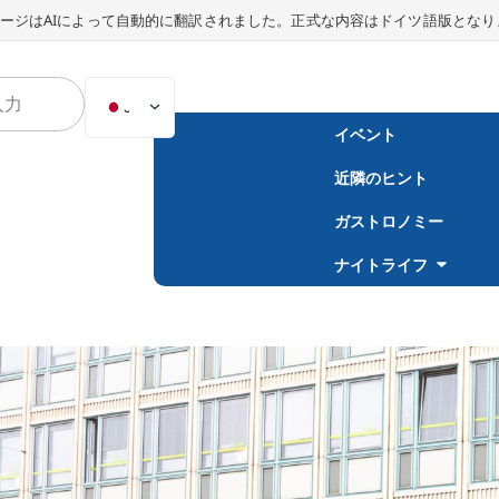
ージはAIによって自動的に翻訳されました。正式な内容はドイツ語版となり
JA
イベント
DE
近隣のヒント
EN
NL
ガストロノミー
PL
ナイトライフ
ES
IT
DA
SV
FR
PT