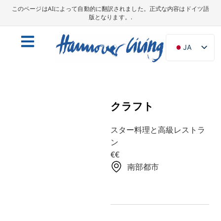
このページはAIによって自動的に翻訳されました。正式な内容はドイツ語
版となります。.
JA
DE
EN
NL
クラフト
PL
スター料理と高級レストラ
ES
ン
IT
€€
DA
南部都市
SV
FR
PT