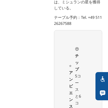
は、ミシュランの星を獲得
している。
テーブル予約：Tel. +49 511
26267588
😍
チ
ッ
⭐️
プ
ア
5コ
ン
ー
ビ
ス
エ
と6
ン
コ
ス