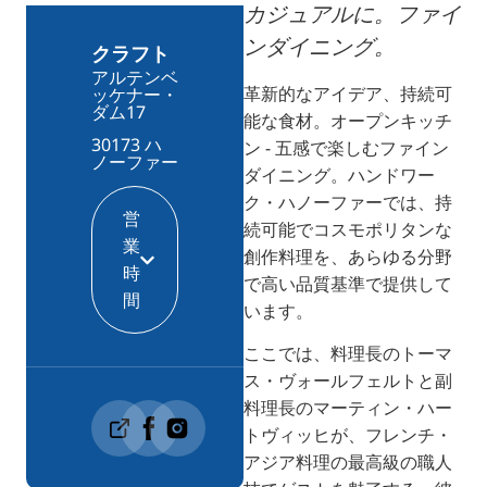
カジュアルに。ファイ
TR
ンダイニング。
RU
クラフト
アルテンベ
FI
革新的なアイデア、持続可
ッケナー・
ダム17
能な食材。オープンキッチ
ZH
30173 ハ
ン - 五感で楽しむファイン
KO
ノーファー
ダイニング。ハンドワー
UK
ク・ハノーファーでは、持
営
続可能でコスモポリタンな
BG
業
創作料理を、あらゆる分野
時
で高い品質基準で提供して
間
います。
ここでは、料理長のトーマ
ス・ヴォールフェルトと副
料理長のマーティン・ハー
トヴィッヒが、フレンチ・
アジア料理の最高級の職人