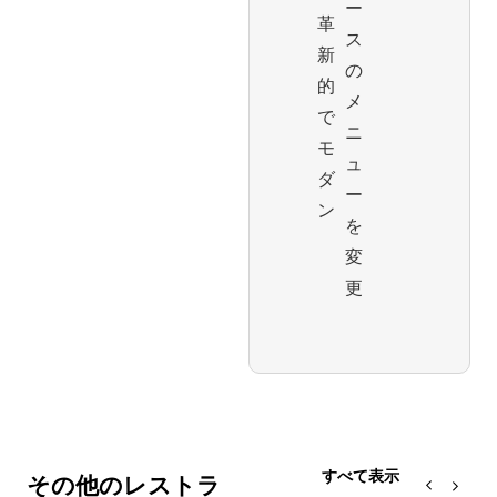
ー
革
ス
新
の
的
メ
で
ニ
モ
ュ
ダ
ー
ン
を
変
更
すべて表示
その他のレストラ