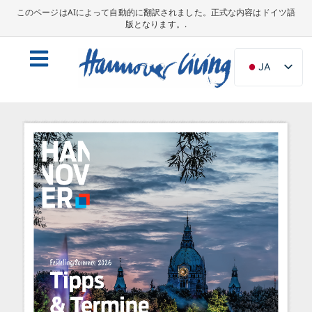
このページはAIによって自動的に翻訳されました。正式な内容はドイツ語
版となります。.
JA
DE
EN
NL
PL
ES
IT
DA
SV
FR
PT