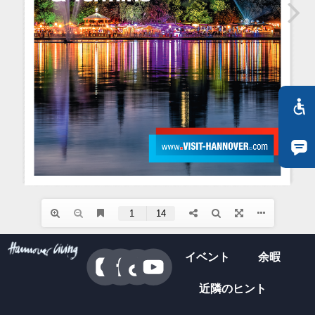
TR
RU
FI
ZH
KO
UK
BG
イベント
余暇
近隣のヒント