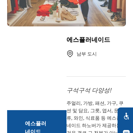
TR
RU
FI
ZH
에스플러네이드
JA
UK
남부 도시
BG
구석구석 다양성!
주얼리, 가방, 패션, 가구, 쿠
션 및 담요, 그릇, 엽서, 문구
류, 와인, 식료품 등 에스플러
에스플러
네이드 하노버가 제공하는
네이드
것은 결코 그 전부가 아닙니