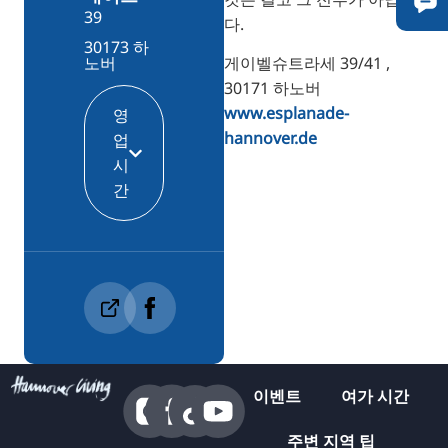
39
다.
30173 하
게이벨슈트라세 39/41 ,
노버
30171 하노버
www.esplanade-
영
hannover.de
업
시
간
이벤트
여가 시간
주변 지역 팁