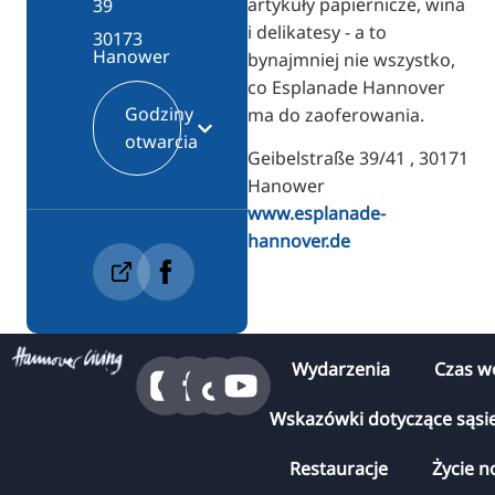
artykuły papiernicze, wina
39
i delikatesy - a to
30173
Hanower
bynajmniej nie wszystko,
co Esplanade Hannover
Godziny
ma do zaoferowania.
otwarcia
Geibelstraße 39/41 , 30171
Hanower
www.esplanade-
hannover.de
Wydarzenia
Czas w
Wskazówki dotyczące sąsi
Restauracje
Życie n