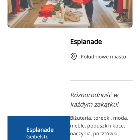
RU
FI
ZH
KO
Esplanade
JA
UK
Południowe miasto
BG
Różnorodność w
każdym zakątku!
Biżuteria, torebki, moda,
meble, poduszki i koce,
Esplanade
naczynia, pocztówki,
Geibelstr.