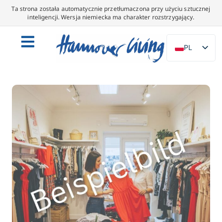
Ta strona została automatycznie przetłumaczona przy użyciu sztucznej
inteligencji. Wersja niemiecka ma charakter rozstrzygający.
PL
DE
EN
NL
ES
IT
DA
SV
FR
PT
TR