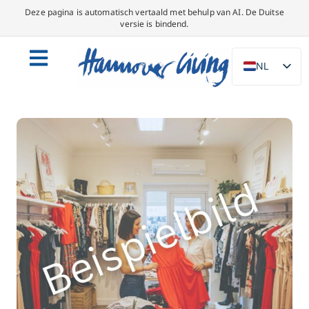
Deze pagina is automatisch vertaald met behulp van AI. De Duitse
versie is bindend.
NL
DE
EN
PL
ES
IT
DA
SV
FR
PT
TR