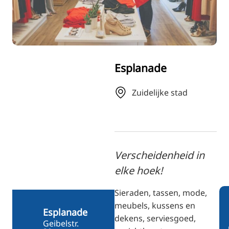
RU
FI
ZH
KO
Esplanade
JA
UK
Zuidelijke stad
BG
Verscheidenheid in
elke hoek!
Sieraden, tassen, mode,
meubels, kussens en
Esplanade
dekens, serviesgoed,
Geibelstr.