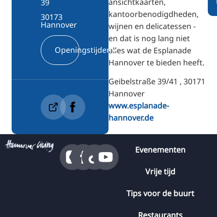
ansichtkaarten,
39
kantoorbenodigdheden,
30173
Hannover
wijnen en delicatessen -
en dat is nog lang niet
Openingstijden
alles wat de Esplanade
Hannover te bieden heeft.
Geibelstraße 39/41 , 30171
Hannover
www.esplanade-
hannover.de
Evenementen
Vrije tijd
Tips voor de buurt
Restaurants