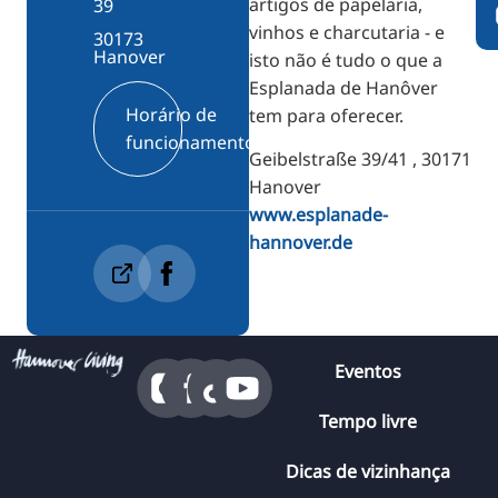
artigos de papelaria,
39
vinhos e charcutaria - e
30173
Hanover
isto não é tudo o que a
Esplanada de Hanôver
Horário de
tem para oferecer.
funcionamento
Geibelstraße 39/41 , 30171
Hanover
www.esplanade-
hannover.de
Eventos
Tempo livre
Dicas de vizinhança