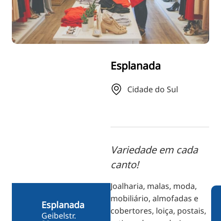
RU
FI
ZH
KO
Esplanada
JA
UK
Cidade do Sul
BG
Variedade em cada
canto!
Joalharia, malas, moda,
mobiliário, almofadas e
Esplanada
cobertores, loiça, postais,
Geibelstr.