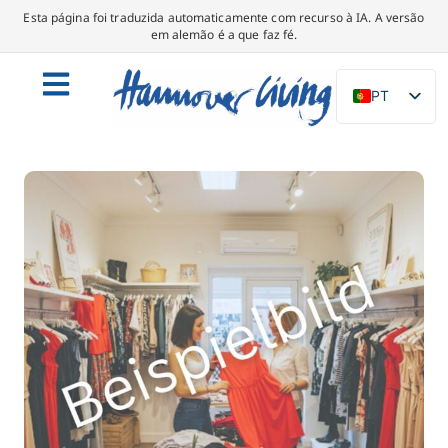
Esta página foi traduzida automaticamente com recurso à IA. A versão
em alemão é a que faz fé.
PT
DE
EN
NL
PL
ES
IT
DA
SV
FR
TR