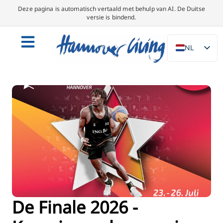
Deze pagina is automatisch vertaald met behulp van AI. De Duitse
versie is bindend.
NL
DE
EN
PL
ES
IT
DA
SV
FR
PT
De Finale 2026 -
TR