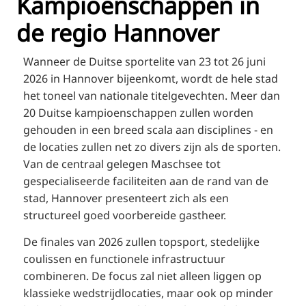
Kampioenschappen in
RU
de regio Hannover
FI
ZH
Wanneer de Duitse sportelite van 23 tot 26 juni
KO
2026 in Hannover bijeenkomt, wordt de hele stad
het toneel van nationale titelgevechten. Meer dan
JA
20 Duitse kampioenschappen zullen worden
UK
gehouden in een breed scala aan disciplines - en
BG
de locaties zullen net zo divers zijn als de sporten.
Van de centraal gelegen Maschsee tot
gespecialiseerde faciliteiten aan de rand van de
stad, Hannover presenteert zich als een
structureel goed voorbereide gastheer.
De finales van 2026 zullen topsport, stedelijke
coulissen en functionele infrastructuur
combineren. De focus zal niet alleen liggen op
klassieke wedstrijdlocaties, maar ook op minder