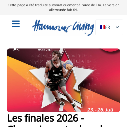
Cette page a été traduite automatiquement à l'aide de l'IA. La version
allemande fait foi.
FR
DE
EN
NL
PL
ES
IT
DA
SV
PT
Les finales 2026 -
TR