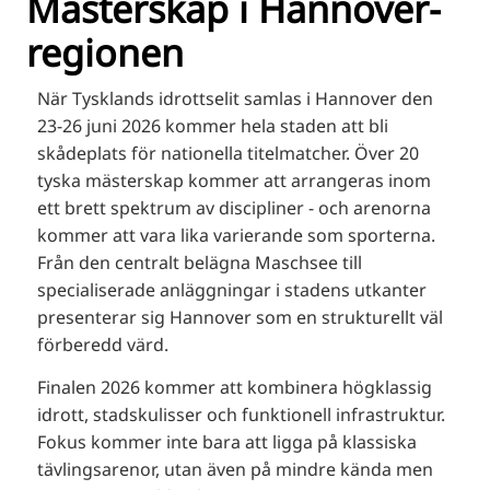
Mästerskap i Hannover-
RU
regionen
FI
ZH
När Tysklands idrottselit samlas i Hannover den
KO
23-26 juni 2026 kommer hela staden att bli
skådeplats för nationella titelmatcher. Över 20
JA
tyska mästerskap kommer att arrangeras inom
UK
ett brett spektrum av discipliner - och arenorna
BG
kommer att vara lika varierande som sporterna.
Från den centralt belägna Maschsee till
specialiserade anläggningar i stadens utkanter
presenterar sig Hannover som en strukturellt väl
förberedd värd.
Finalen 2026 kommer att kombinera högklassig
idrott, stadskulisser och funktionell infrastruktur.
Fokus kommer inte bara att ligga på klassiska
tävlingsarenor, utan även på mindre kända men