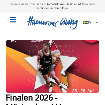
Denna sida har översatts automatiskt med hjälp av AI. Den tyska
versionen är den giltiga.
SV
DE
EN
NL
PL
ES
IT
DA
FR
PT
Finalen 2026 -
TR