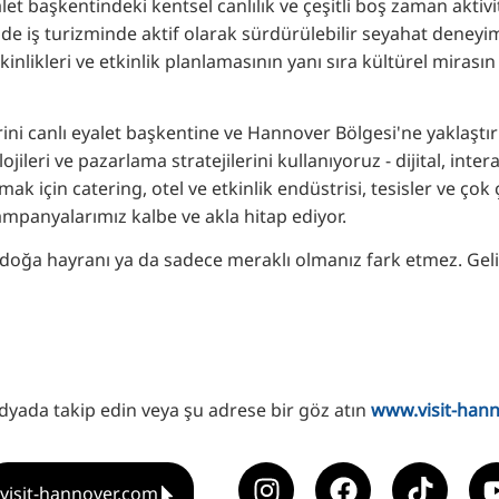
et başkentindeki kentsel canlılık ve çeşitli boş zaman aktiv
 iş turizminde aktif olarak sürdürülebilir seyahat deneyiml
inlikleri ve etkinlik planlamasının yanı sıra kültürel mira
ni canlı eyalet başkentine ve Hannover Bölgesi'ne yaklaştır
jileri ve pazarlama stratejilerini kullanıyoruz - dijital, inte
k için catering, otel ve etkinlik endüstrisi, tesisler ve çok ç
 Kampanyalarımız kalbe ve akla hitap ediyor.
 doğa hayranı ya da sadece meraklı olmanız fark etmez. Geli
dyada takip edin veya şu adrese bir göz atın
www.visit-han
visit-hannover.com