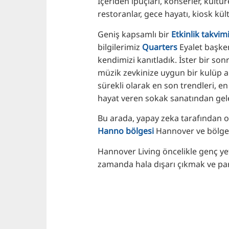
İçeriden ipuçları, konserler, kültür
restoranlar, gece hayatı, kiosk kül
Geniş kapsamlı bir
Etkinlik takvim
bilgilerimiz
Quarters
Eyalet başken
kendimizi kanıtladık. İster bir sonr
müzik zevkinize uygun bir kulüp a
sürekli olarak en son trendleri, en
hayat veren sokak sanatından gelec
Bu arada, yapay zeka tarafından olu
Hanno bölgesi
Hannover ve bölge h
Hannover Living öncelikle genç yeti
zamanda hala dışarı çıkmak ve pa