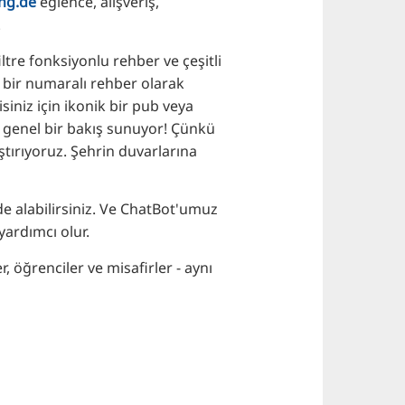
ng.de
eğlence, alışveriş,
.
iltre fonksiyonlu rehber ve çeşitli
 bir numaralı rehber olarak
isiniz için ikonik bir pub veya
a genel bir bakış sunuyor! Çünkü
aştırıyoruz. Şehrin duvarlarına
lde alabilirsiniz. Ve ChatBot'umuz
yardımcı olur.
, öğrenciler ve misafirler - aynı