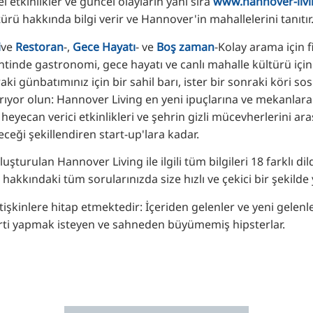
el etkinlikler ve güncel olayların yanı sıra
www.hannover-livi
RU
türü hakkında bilgi verir ve Hannover'in mahallelerini tanıtır
FI
i
ve
Restoran
-,
Gece Hayatı
- ve
Boş zaman
-Kolay arama için f
ZH
tinde gastronomi, gece hayatı ve canlı mahalle kültürü için
KO
aki günbatımınız için bir sahil barı, ister bir sonraki köri sos
rıyor olun: Hannover Living en yeni ipuçlarına ve mekanlar
JA
 heyecan verici etkinlikleri ve şehrin gizli mücevherlerini ar
UK
eği şekillendiren start-up'lara kadar.
BG
şturulan Hannover Living ile ilgili tüm bilgileri 18 farklı di
akkındaki tüm sorularınızda size hızlı ve çekici bir şekilde 
şkinlere hitap etmektedir: İçeriden gelenler ve yeni gelenler
rti yapmak isteyen ve sahneden büyümemiş hipsterlar.