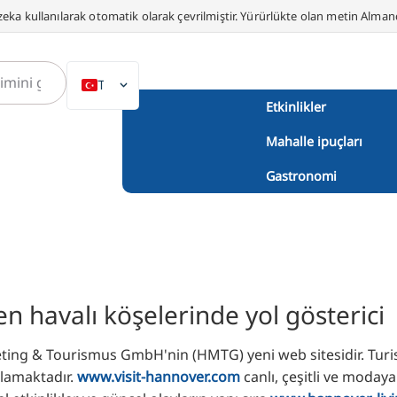
eka kullanılarak otomatik olarak çevrilmiştir. Yürürlükte olan metin Alma
TR
Etkinlikler
DE
Mahalle ipuçları
EN
NL
Gastronomi
PL
ES
IT
DA
n havalı köşelerinde yol gösterici
SV
FR
ng & Tourismus GmbH'nin (HMTG) yeni web sitesidir. Turistler
mlamaktadır.
www.visit-hannover.com
canlı, çeşitli ve moday
PT