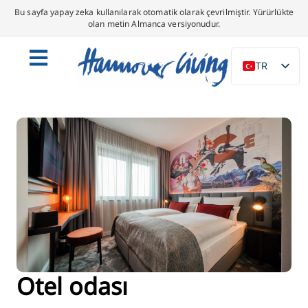
Bu sayfa yapay zeka kullanılarak otomatik olarak çevrilmiştir. Yürürlükte
olan metin Almanca versiyonudur.
TR
DE
EN
NL
PL
ES
IT
DA
SV
FR
Otel odası
PT