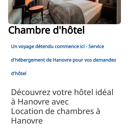
RU
FI
ZH
Chambre d'hôtel
KO
JA
Un voyage détendu commence ici - Service
UK
d'hébergement de Hanovre pour vos demandes
BG
d'hôtel
Découvrez votre hôtel idéal
à Hanovre avec
Location de chambres à
Hanovre