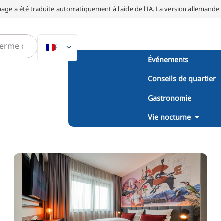
page a été traduite automatiquement à l'aide de l'IA. La version allemande fa
FR
Événements
DE
Conseils de quartier
EN
NL
Gastronomie
PL
Vie nocturne
ES
IT
DA
SV
PT
TR