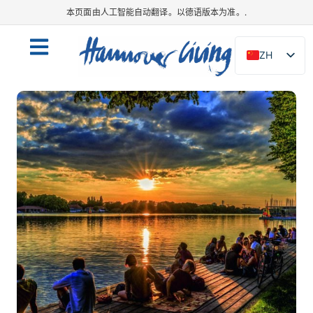
本页面由人工智能自动翻译。以德语版本为准。.
ZH
DE
EN
NL
PL
ES
IT
DA
SV
FR
PT
TR