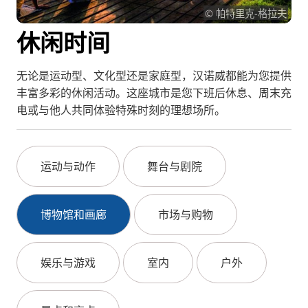
© 帕特里克-格拉夫
RU
休闲时间
FI
KO
无论是运动型、文化型还是家庭型，汉诺威都能为您提供
JA
丰富多彩的休闲活动。这座城市是您下班后休息、周末充
电或与他人共同体验特殊时刻的理想场所。
UK
BG
运动与动作
舞台与剧院
博物馆和画廊
市场与购物
娱乐与游戏
室内
户外