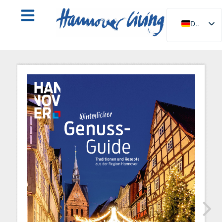
DE
EN
NL
PL
ES
IT
DA
SV
FR
PT
TR
RU