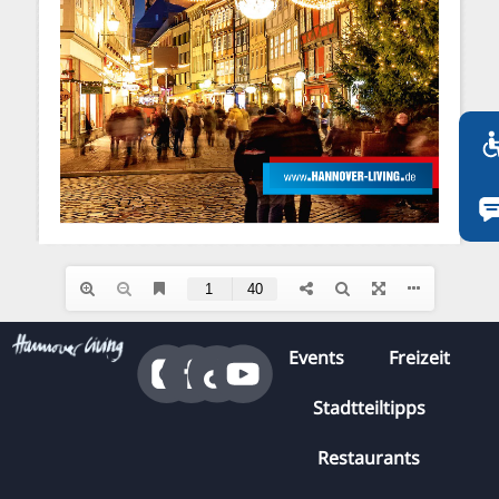
FI
ZH
KO
JA
UK
BG
Events
Freizeit
Stadtteiltipps
Restaurants