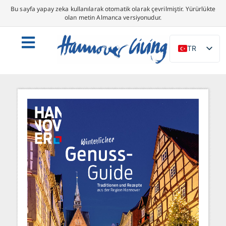
Bu sayfa yapay zeka kullanılarak otomatik olarak çevrilmiştir. Yürürlükte
olan metin Almanca versiyonudur.
TR
DE
EN
NL
PL
ES
IT
DA
SV
FR
PT