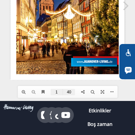
RU
FI
ZH
KO
JA
UK
BG
Etkinlikler
Boş zaman