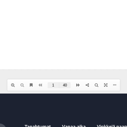
Tapahtumat
Vapaa-aika
Vinkkejä naa