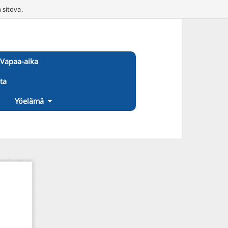
 sitova.
Vapaa-aika
ta
Yöelämä