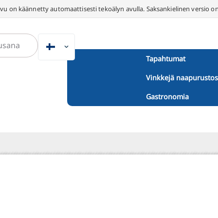
vu on käännetty automaattisesti tekoälyn avulla. Saksankielinen versio on
FI
Tapahtumat
DE
Vinkkejä naapurustos
EN
NL
Gastronomia
PL
ES
IT
DA
SV
FR
PT