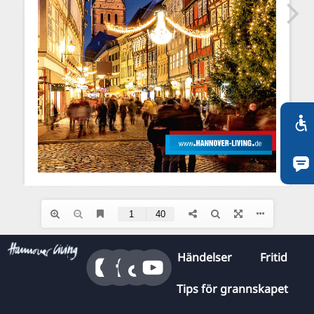
RU
FI
ZH
KO
JA
UK
BG
Händelser
Fritid
Tips för grannskapet