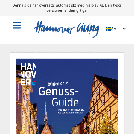
Denna sida har översatts automatiskt med hjälp av AI. Den tyska
versionen är den giltiga.
SV
DE
EN
NL
PL
ES
IT
DA
FR
PT
TR