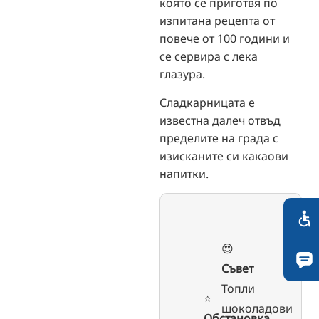
която се приготвя по
изпитана рецепта от
повече от 100 години и
се сервира с лека
глазура.
Сладкарницата е
известна далеч отвъд
пределите на града с
изисканите си какаови
напитки.
😍
Съвет
Топли
⭐️
шоколадови
Обстановка