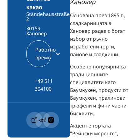
Хановер
какао
Ständehausstraße
Основана през 1895 г.,
2
сладкарницата в
30159
Хановер радва с богат
Хановер
избор от ръчно
изработени торти,
Работно
пайове и сладкиши.
време
Особено популярни са
традиционните
+49 511
специалитети като
304100
Баумкухен, продукти от
Баумкухен, пралинови
трюфели и фини чаени
бисквити.
Акцент е тортата
"Рейнски меренге",