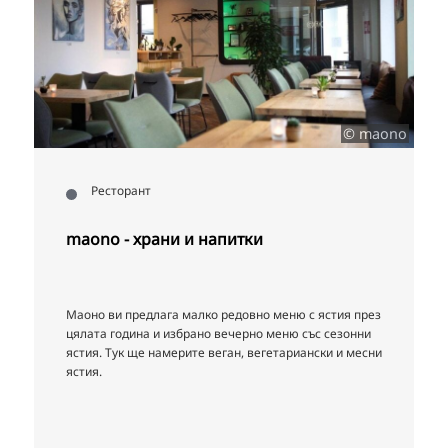
© maono
Ресторант
maono - храни и напитки
Маоно ви предлага малко редовно меню с ястия през
цялата година и избрано вечерно меню със сезонни
ястия. Тук ще намерите веган, вегетариански и месни
ястия.