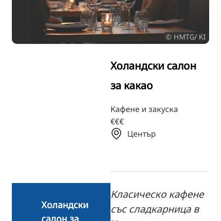
TR
RU
© HMTG/ KI
FI
ZH
Холандски салон
KO
за какао
JA
UK
Кафене и закуска
€€€
Център
Класическо кафене
Холандски
със сладкарница в
салон за