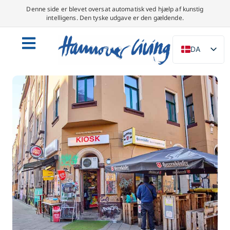
Denne side er blevet oversat automatisk ved hjælp af kunstig
intelligens. Den tyske udgave er den gældende.
DA
DE
EN
NL
PL
ES
IT
SV
FR
PT
TR