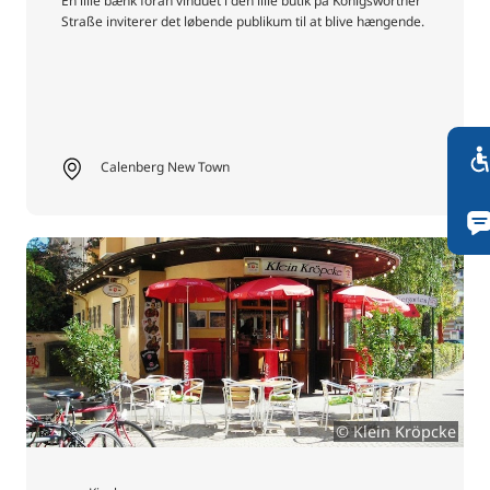
En lille bænk foran vinduet i den lille butik på Königsworther
Straße inviterer det løbende publikum til at blive hængende.
Calenberg New Town
© Klein Kröpcke