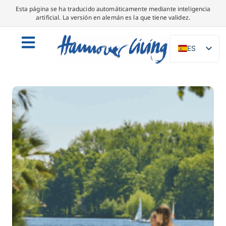
Esta página se ha traducido automáticamente mediante inteligencia
artificial. La versión en alemán es la que tiene validez.
ES
DE
EN
NL
PL
IT
DA
SV
FR
PT
TR