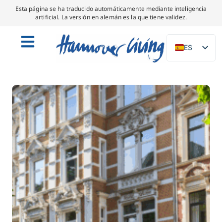
Esta página se ha traducido automáticamente mediante inteligencia
artificial. La versión en alemán es la que tiene validez.
ES
DE
EN
NL
PL
IT
DA
SV
FR
PT
TR