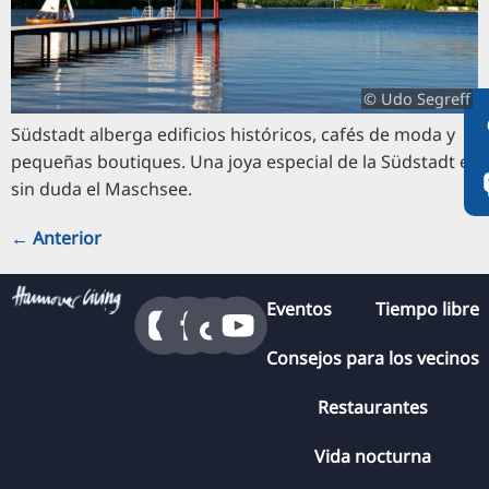
RU
FI
ZH
© Udo Segreff
KO
Südstadt alberga edificios históricos, cafés de moda y
JA
pequeñas boutiques. Una joya especial de la Südstadt es
sin duda el Maschsee.
UK
BG
←
Anterior
Eventos
Tiempo libre
Consejos para los vecinos
Restaurantes
Vida nocturna