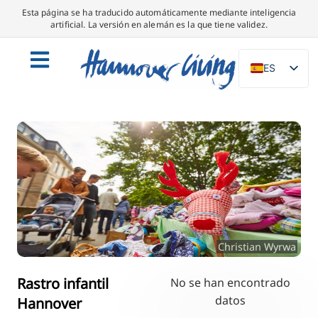
Esta página se ha traducido automáticamente mediante inteligencia
artificial. La versión en alemán es la que tiene validez.
ES
DE
EN
NL
PL
IT
DA
SV
Christian Wyrwa
FR
PT
Rastro infantil
No se han encontrado
datos
Hannover
TR