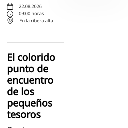
RU
22.08.2026
FI
09:00 horas
En la ribera alta
ZH
KO
JA
UK
El colorido
BG
punto de
encuentro
de los
pequeños
tesoros