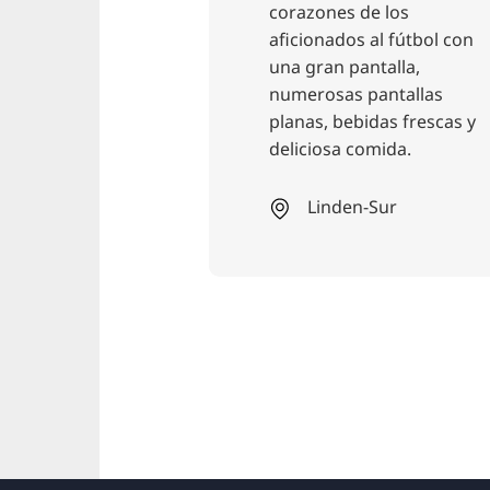
aya y bar de la
corazones de los
helmstein,
aficionados al fútbol con
ara tomar algo
una gran pantalla,
rbacoas.
numerosas pantallas
e relajantes
planas, bebidas frescas y
nto al agua.
deliciosa comida.
o a
in!
Linden-Sur
n de Hannover