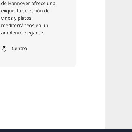
de Hannover ofrece una
junto al zoo H
exquisita selección de
Adventure, el 
vinos y platos
de la granja c
mediterráneos en un
cocina apasion
ambiente elegante.
ingredientes d
temporada y re
la dosis justa d
Centro
de la época.
Zoo