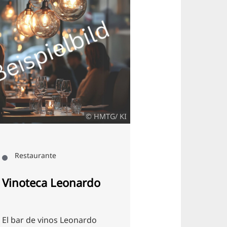
© HMTG/ KI
Zoo Ave
Restaurante
Restaurante
Vinoteca Leonardo
Bar de la C
El bar de vinos Leonardo
En la idílica gr