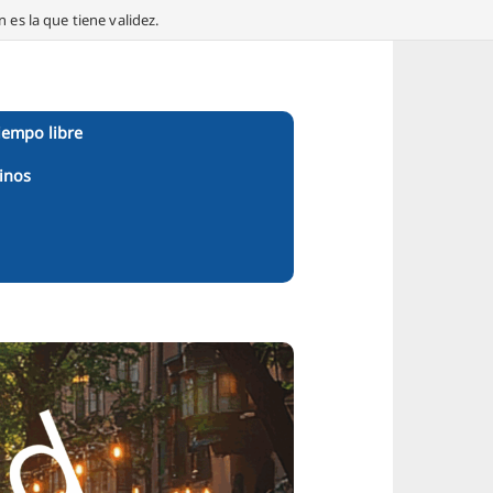
 es la que tiene validez.
iempo libre
inos