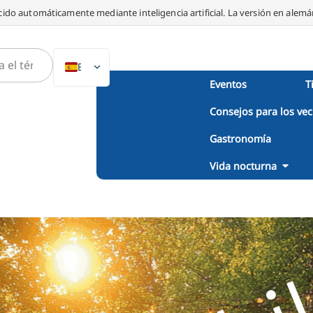
ido automáticamente mediante inteligencia artificial. La versión en alemán
ES
Eventos
T
DE
Consejos para los vec
EN
NL
Gastronomía
PL
Vida nocturna
IT
DA
SV
FR
PT
TR