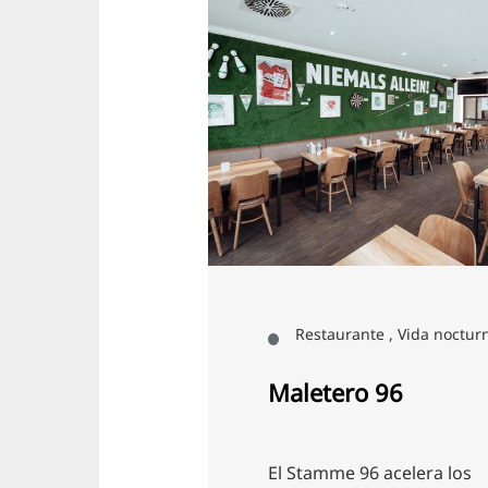
 Restaurante
Restaurante , Vida noctur
 insular
Maletero 96
la moderna
El Stamme 96 acelera los