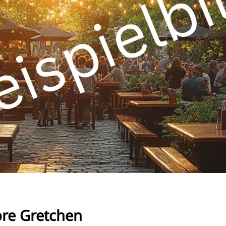
RU
FI
ZH
KO
JA
UK
BG
ibre Gretchen