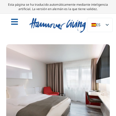
Esta página se ha traducido automáticamente mediante inteligencia
artificial. La versión en alemán es la que tiene validez.
ES
DE
EN
NL
PL
IT
DA
SV
FR
PT
TR