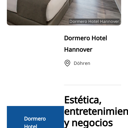
RU
FI
Dormero Hotel Hannover
ZH
KO
Dormero Hotel
JA
Hannover
UK
BG
Döhren
Estética,
entretenimie
Dormero
y negocios
Hotel