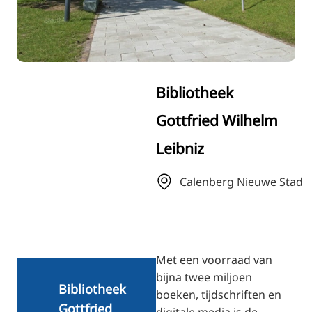
RU
FI
ZH
KO
Bibliotheek
JA
Gottfried Wilhelm
UK
Leibniz
BG
Calenberg Nieuwe Stad
Met een voorraad van
bijna twee miljoen
Bibliotheek
boeken, tijdschriften en
Gottfried
digitale media is de