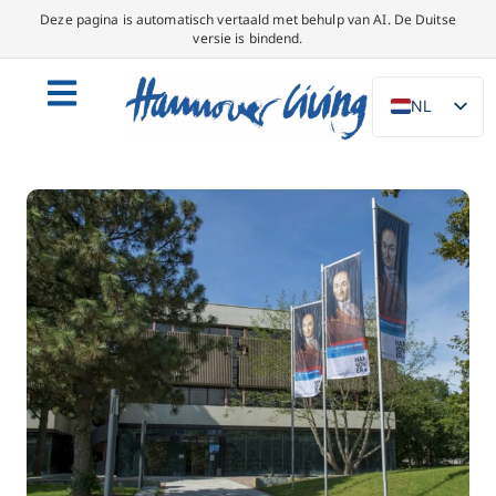
Deze pagina is automatisch vertaald met behulp van AI. De Duitse
versie is bindend.
NL
DE
EN
PL
ES
IT
DA
SV
FR
PT
TR