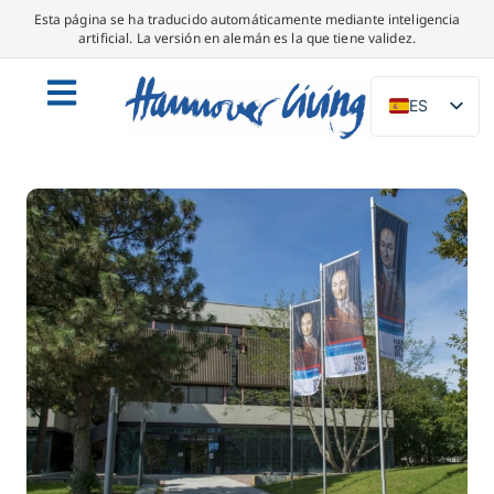
Esta página se ha traducido automáticamente mediante inteligencia
artificial. La versión en alemán es la que tiene validez.
ES
DE
EN
NL
PL
IT
DA
SV
FR
PT
TR