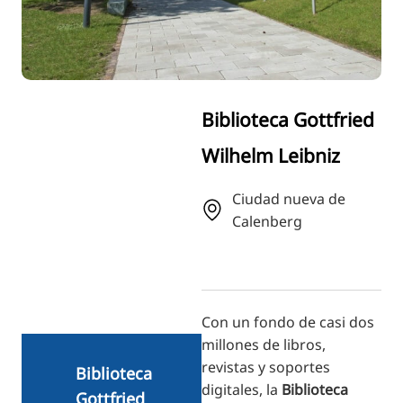
RU
FI
ZH
KO
Biblioteca Gottfried
JA
Wilhelm Leibniz
UK
BG
Ciudad nueva de
Calenberg
Con un fondo de casi dos
millones de libros,
revistas y soportes
Biblioteca
digitales, la
Biblioteca
Gottfried