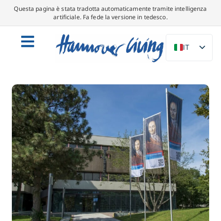
Questa pagina è stata tradotta automaticamente tramite intelligenza
artificiale. Fa fede la versione in tedesco.
IT
DE
EN
NL
PL
ES
DA
SV
FR
PT
TR