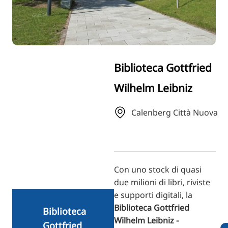
RU
FI
ZH
KO
Biblioteca Gottfried
JA
Wilhelm Leibniz
UK
BG
Calenberg Città Nuova
Con uno stock di quasi
due milioni di libri, riviste
e supporti digitali, la
Biblioteca Gottfried
Biblioteca
Wilhelm Leibniz -
Gottfried