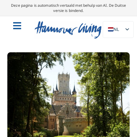
Deze pagina is automatisch vertaald met behulp van AI. De Duitse
versie is bindend.
NL
DE
EN
PL
ES
IT
DA
SV
FR
PT
TR