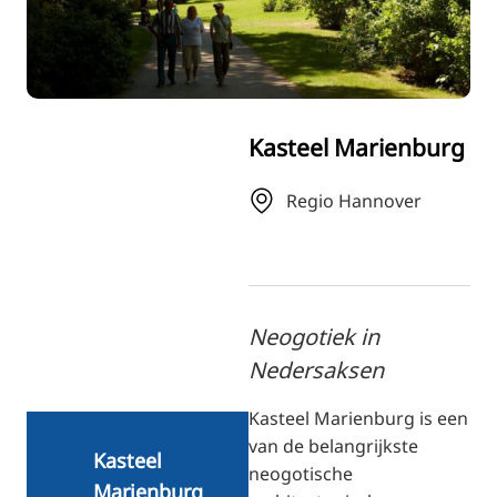
RU
FI
ZH
KO
Kasteel Marienburg
JA
UK
Regio Hannover
BG
Neogotiek in
Nedersaksen
Kasteel Marienburg is een
van de belangrijkste
Kasteel
neogotische
Marienburg