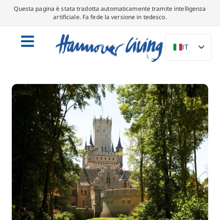
Questa pagina è stata tradotta automaticamente tramite intelligenza
artificiale. Fa fede la versione in tedesco.
IT
DE
EN
NL
PL
ES
DA
SV
FR
PT
TR