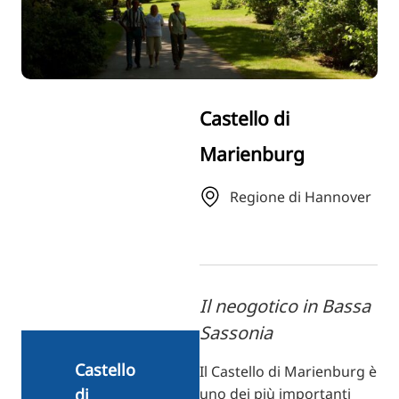
RU
FI
ZH
KO
Castello di
JA
Marienburg
UK
BG
Regione di Hannover
Il neogotico in Bassa
Sassonia
Castello
Il Castello di Marienburg è
uno dei più importanti
di