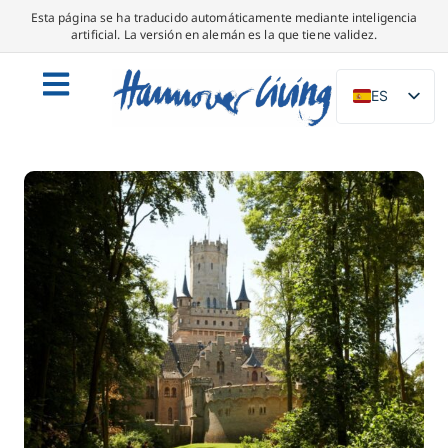
Esta página se ha traducido automáticamente mediante inteligencia
artificial. La versión en alemán es la que tiene validez.
ES
DE
EN
NL
PL
IT
DA
SV
FR
PT
TR