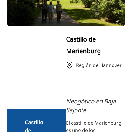
RU
FI
ZH
KO
Castillo de
JA
Marienburg
UK
BG
Región de Hannover
Neogótico en Baja
Sajonia
Castillo
El castillo de Marienburg
es uno de los
de