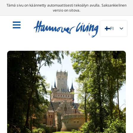
Tämä sivu on käännetty automaattisesti tekoälyn avulla. Saksankielinen
versio on sitova.
FI
DE
EN
NL
PL
ES
IT
DA
SV
FR
PT