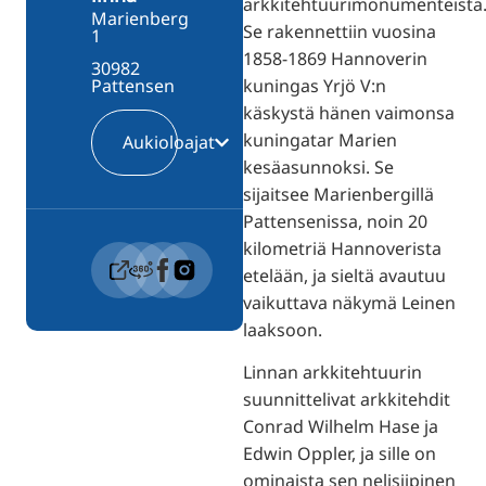
arkkitehtuurimonumenteista
Marienberg
Se rakennettiin vuosina
1
1858-1869 Hannoverin
30982
kuningas Yrjö V:n
Pattensen
käskystä hänen vaimonsa
kuningatar Marien
Aukioloajat
kesäasunnoksi. Se
sijaitsee Marienbergillä
Pattensenissa, noin 20
kilometriä Hannoverista
etelään, ja sieltä avautuu
vaikuttava näkymä Leinen
laaksoon.
Linnan arkkitehtuurin
suunnittelivat arkkitehdit
Conrad Wilhelm Hase ja
Edwin Oppler, ja sille on
ominaista sen nelisiipinen