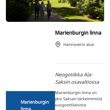
TR
RU
ZH
KO
Marienburgin linna
JA
UK
Hannoverin alue
BG
Neogotiikka Ala-
Saksin osavaltiossa
Marienburgin linna on
yksi Saksan tärkeimmistä
Marienburgin
uusgoottilaisista
linna