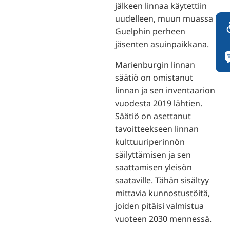
jälkeen linnaa käytettiin
uudelleen, muun muassa
Guelphin perheen
jäsenten asuinpaikkana.
Marienburgin linnan
säätiö on omistanut
linnan ja sen inventaarion
vuodesta 2019 lähtien.
Säätiö on asettanut
tavoitteekseen linnan
kulttuuriperinnön
säilyttämisen ja sen
saattamisen yleisön
saataville. Tähän sisältyy
mittavia kunnostustöitä,
joiden pitäisi valmistua
vuoteen 2030 mennessä.