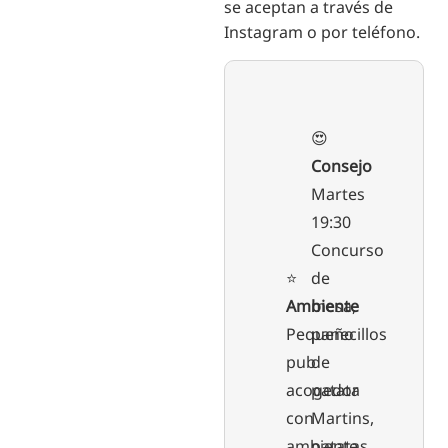
se aceptan a través de
Instagram o por teléfono.
😍
Consejo
Martes
19:30
Concurso
⭐️
de
Ambiente
mesa,
Pequeño
panecillos
pub
de
acogedor
patata
con
Martins,
ambiente
patatas