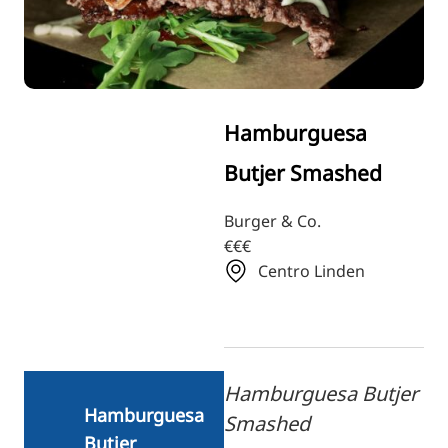
RU
FI
ZH
KO
Hamburguesa
JA
Butjer Smashed
UK
BG
Burger & Co.
€€€
Centro Linden
Hamburguesa Butjer
Hamburguesa
Smashed
Butjer