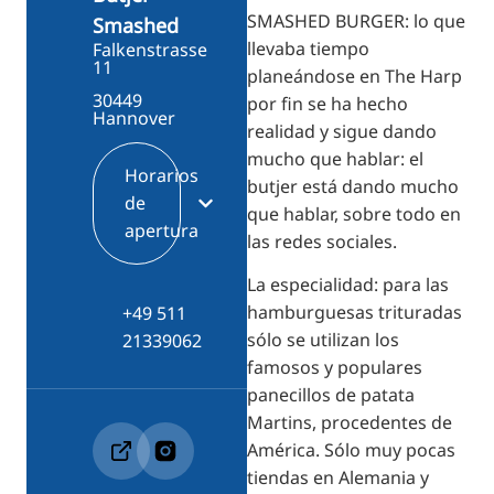
SMASHED BURGER: lo que
Smashed
llevaba tiempo
Falkenstrasse
11
planeándose en The Harp
30449
por fin se ha hecho
Hannover
realidad y sigue dando
mucho que hablar: el
Horarios
butjer está dando mucho
de
que hablar, sobre todo en
apertura
las redes sociales.
La especialidad: para las
hamburguesas trituradas
+49 511
sólo se utilizan los
21339062
famosos y populares
panecillos de patata
Martins, procedentes de
América. Sólo muy pocas
tiendas en Alemania y