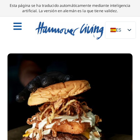
Esta página se ha traducido automáticamente mediante inteligencia
artificial. La versión en alemán es la que tiene validez.
ES
DE
EN
NL
PL
IT
DA
SV
FR
PT
TR