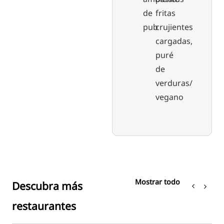
de
fritas
pub
crujientes
cargadas,
puré
de
verduras/
vegano
Mostrar todo
Descubra más
restaurantes