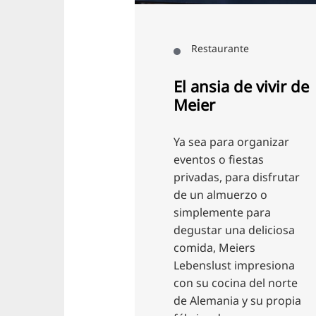
deliciosos pasteles y
refrescantes bebidas
aurante
para una experiencia
perfecta en todos los
ia de vivir de
sentidos.
Ciudad del Norte
para organizar
o fiestas
, para disfrutar
lmuerzo o
ente para
r una deliciosa
 Meiers
ust impresiona
ocina del norte
ania y su propia