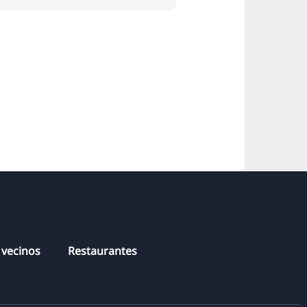
Linden-Sur
Döhren
 vecinos
Restaurantes