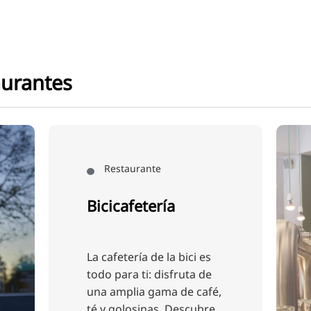
aurantes
é,
e