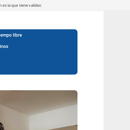
 es la que tiene validez.
iempo libre
inos