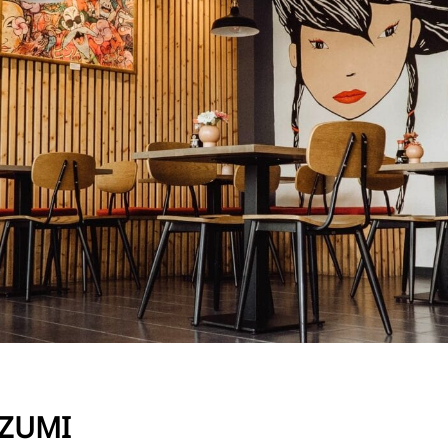
RU
FI
ZH
KO
JA
UK
BG
AZUMI