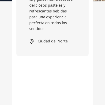
Restaurante
Café Mezzo
En pleno centro, en el
corazón de Hannover:
aquí se reúnen los
amantes del desayuno y
los hombres de negocios,
así como los fiesteros y
los noctámbulos.
Astucia