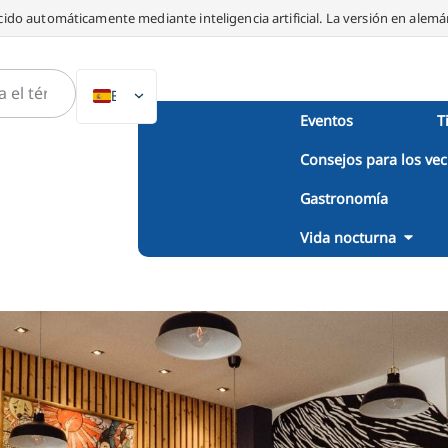
ido automáticamente mediante inteligencia artificial. La versión en alemán
ES
Eventos
T
DE
Consejos para los vec
EN
NL
Gastronomía
PL
Vida nocturna
IT
DA
SV
FR
PT
TR