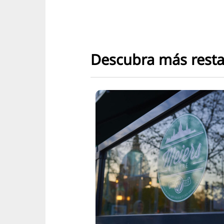
Descubra más rest
Restaurante
Bicicafetería
La cafetería de la bici es
todo para ti: disfruta de
una amplia gama de caf
té y golosinas. Descubr