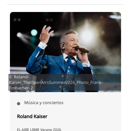
© Roland-
Kaiser_TheOpenAirsSummer2026_Photo_Frank-
r
Embacher-2
Música y conciertos
Roland Kaiser
EL AIRE LIBRE Verano 2026