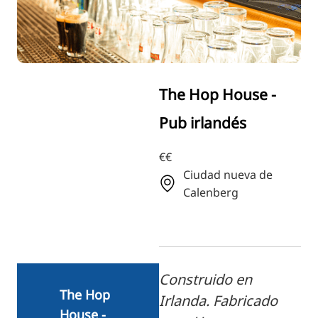
RU
FI
ZH
KO
The Hop House -
JA
Pub irlandés
UK
BG
€€
Ciudad nueva de
Calenberg
Construido en
The Hop
Irlanda. Fabricado
House -