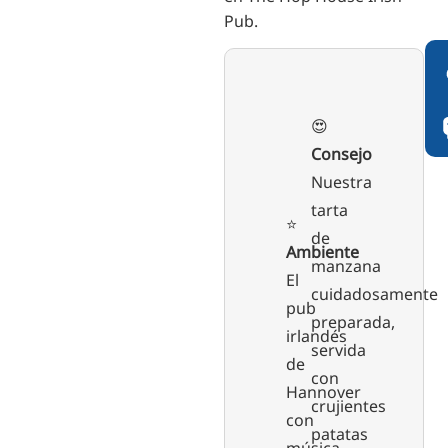
Pub.
😍
Consejo
Nuestra
tarta
⭐️
de
Ambiente
manzana
El
cuidadosamente
pub
preparada,
irlandés
servida
de
con
Hannover
crujientes
con
patatas