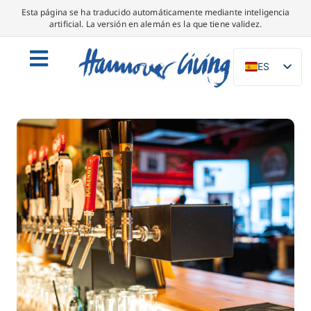
Esta página se ha traducido automáticamente mediante inteligencia
artificial. La versión en alemán es la que tiene validez.
ES
DE
EN
NL
PL
IT
DA
SV
FR
PT
TR