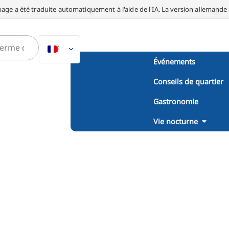
page a été traduite automatiquement à l'aide de l'IA. La version allemande fa
FR
Événements
DE
Conseils de quartier
EN
NL
Gastronomie
PL
Vie nocturne
ES
IT
DA
SV
PT
TR