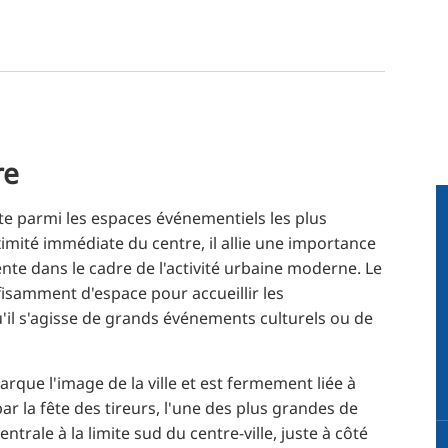
RU
FI
ZH
KO
JA
re
UK
BG
 parmi les espaces événementiels les plus
roximité immédiate du centre, il allie une importance
ente dans le cadre de l'activité urbaine moderne. Le
ffisamment d'espace pour accueillir les
u'il s'agisse de grands événements culturels ou de
marque l'image de la ville et est fermement liée à
r la fête des tireurs, l'une des plus grandes de
trale à la limite sud du centre-ville, juste à côté