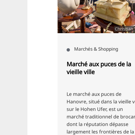
HMTG/KI
Christian
le
Marchés & Shopping
imi Tour - à
Marché aux puces de la
ne de crime en
vieille ville
rime
 le monde
Le marché aux puces de
l'histoire
Hanovre, situé dans la vieille vi
 Hanovre avec nos
sur le Hohen Ufer, est un
es visites guidées
marché traditionnel de broca
thème du polar
dont la réputation dépasse
largement les frontières de la