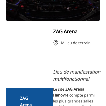
RU
FI
ZH
KO
ZAG Arena
JA
UK
Milieu de terrain
BG
Lieu de manifestation
multifonctionnel
Le site
ZAG Arena
Hanovre
compte parmi
ZAG
les plus grandes salles
Arena