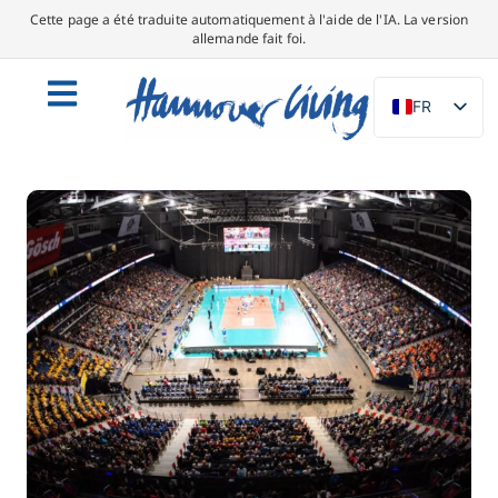
Cette page a été traduite automatiquement à l'aide de l'IA. La version
allemande fait foi.
FR
DE
EN
NL
PL
ES
IT
DA
SV
PT
TR