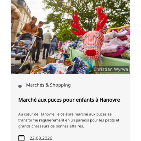
Christian Wyrwa
hés & Shopping
Art & Cultur
aux puces pour enfants à Hanovre
Visite guidée 
 Hanovre, le célèbre marché aux puces se
Découvrez la Limme
 régulièrement en un paradis pour les petits et
Faustgelände lors d
sseurs de bonnes affaires.
et culturellement va
08.2026
14.08.2026