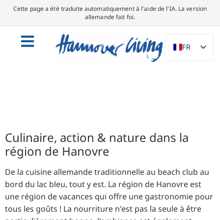
Cette page a été traduite automatiquement à l'aide de l'IA. La version
allemande fait foi.
FR
DE
EN
NL
PL
ES
Culinaire, action & nature dans la
IT
région de Hanovre
DA
De la cuisine allemande traditionnelle au beach club au
SV
bord du lac bleu, tout y est. La région de Hanovre est
PT
une région de vacances qui offre une gastronomie pour
tous les goûts ! La nourriture n'est pas la seule à être
TR