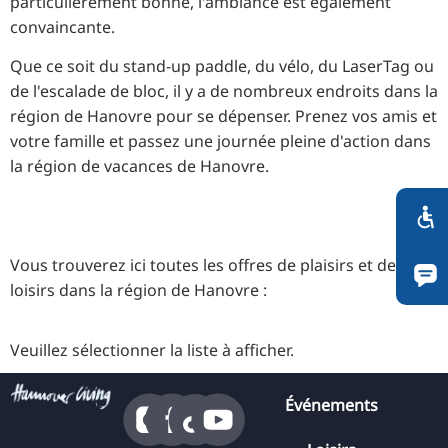
particulièrement bonne, l'ambiance est également
RU
convaincante.
FI
Que ce soit du stand-up paddle, du vélo, du LaserTag ou
ZH
de l'escalade de bloc, il y a de nombreux endroits dans la
KO
région de Hanovre pour se dépenser. Prenez vos amis et
votre famille et passez une journée pleine d'action dans
JA
la région de vacances de Hanovre.
UK
BG
Vous trouverez ici toutes les offres de plaisirs et de
loisirs dans la région de Hanovre :
Veuillez sélectionner la liste à afficher.
Événements