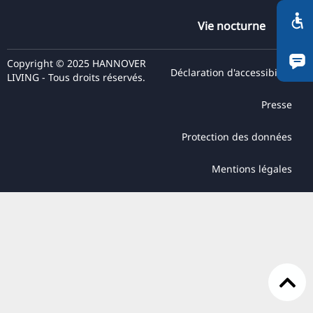
RU
Vie nocturne
FI
ZH
Copyright © 2025 HANNOVER
Déclaration d'accessibilité
LIVING - Tous droits réservés.
KO
JA
Presse
UK
Protection des données
BG
Mentions légales