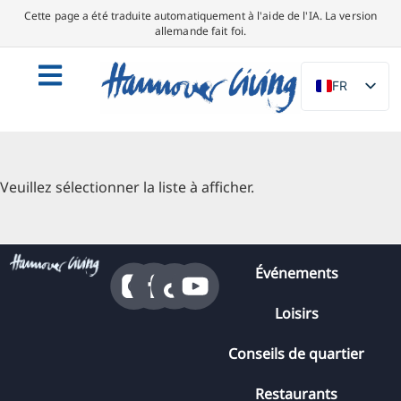
Cette page a été traduite automatiquement à l'aide de l'IA. La version
allemande fait foi.
FR
DE
EN
NL
Veuillez sélectionner la liste à afficher.
PL
ES
IT
Événements
DA
Loisirs
SV
Conseils de quartier
PT
TR
Restaurants