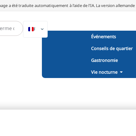
page a été traduite automatiquement à l'aide de l'IA. La version allemande fa
FR
Événements
DE
Conseils de quartier
EN
NL
Gastronomie
PL
Vie nocturne
ES
IT
DA
SV
PT
TR