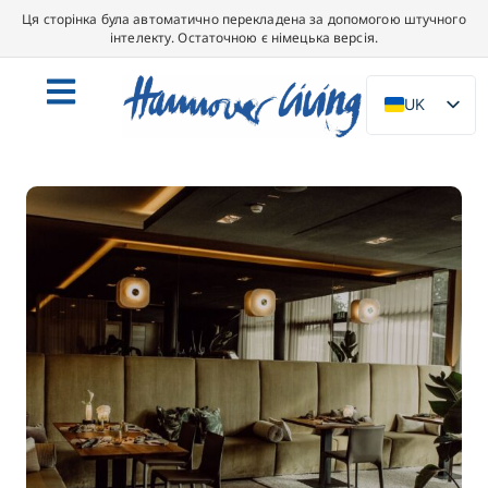
Ця сторінка була автоматично перекладена за допомогою штучного
інтелекту. Остаточною є німецька версія.
UK
DE
EN
NL
PL
ES
IT
DA
SV
FR
PT