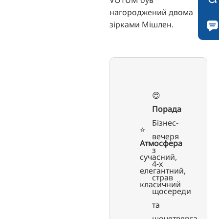
VOTUM був
нагороджений двома
зірками Мішлен.
😍
Порада
Бізнес-
⭐️
вечеря
Атмосфера
з
сучасний,
4-х
елегантний,
страв
класичний
щосереди
та
щочетверга