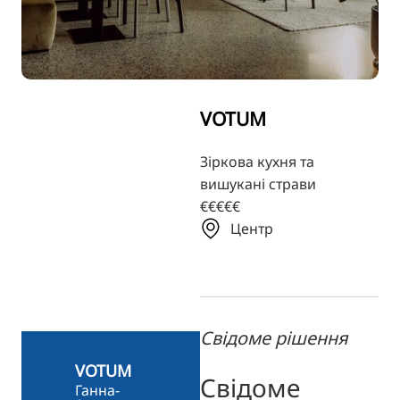
TR
RU
FI
ZH
VOTUM
KO
JA
Зіркова кухня та
вишукані страви
BG
€€€€€
Центр
Свідоме рішення
VOTUM
Свідоме
Ганна-