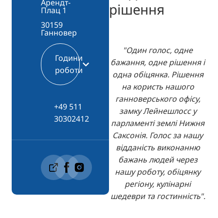
Арендт-
рішення
Плац 1
30159
Ганновер
"Один голос, одне
Години
бажання, одне рішення і
роботи
одна обіцянка. Рішення
на користь нашого
ганноверського офісу,
+49 511
замку Лейнешлосс у
30302412
парламенті землі Нижня
Саксонія. Голос за нашу
відданість виконанню
бажань людей через
нашу роботу, обіцянку
регіону, кулінарні
шедеври та гостинність".